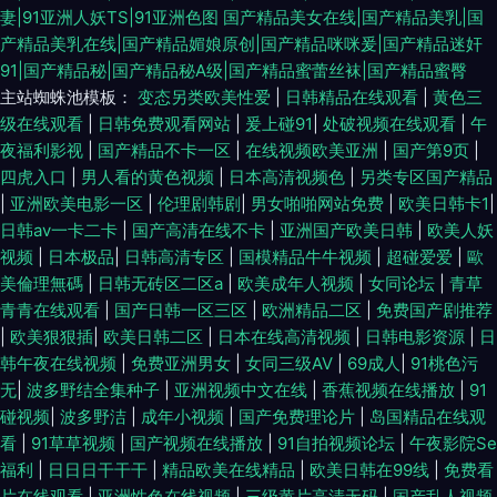
妻|91亚洲人妖TS|91亚洲色图
国产精品美女在线|国产精品美乳|国
产精品美乳在线|国产精品媚娘原创|国产精品咪咪爰|国产精品迷奸
91|国产精品秘|国产精品秘A级|国产精品蜜蕾丝袜|国产精品蜜臀
主站蜘蛛池模板：
变态另类欧美性爱
|
日韩精品在线观看
|
黄色三
级在线观看
|
日韩免费观看网站
|
爰上碰91
|
处破视频在线观看
|
午
夜福利影视
|
国产精品不卡一区
|
在线视频欧美亚洲
|
国产第9页
|
四虎入口
|
男人看的黄色视频
|
日本高清视频色
|
另类专区国产精品
|
亚洲欧美电影一区
|
伦理剧韩剧
|
男女啪啪网站免费
|
欧美日韩卡1
|
日韩av一卡二卡
|
国产高清在线不卡
|
亚洲国产欧美日韩
|
欧美人妖
视频
|
日本极品
|
日韩高清专区
|
国模精品牛牛视频
|
超碰爱爱
|
歐
美倫理無碼
|
日韩无砖区二区a
|
欧美成年人视频
|
女同论坛
|
青草
青青在线观看
|
国产日韩一区三区
|
欧洲精品二区
|
免费国产剧推荐
|
欧美狠狠插
|
欧美日韩二区
|
日本在线高清视频
|
日韩电影资源
|
日
韩午夜在线视频
|
免费亚洲男女
|
女同三级AV
|
69成人
|
91桃色污
无
|
波多野结全集种子
|
亚洲视频中文在线
|
香蕉视频在线播放
|
91
碰视频
|
波多野洁
|
成年小视频
|
国产免费理论片
|
岛国精品在线观
看
|
91草草视频
|
国产视频在线播放
|
91自拍视频论坛
|
午夜影院Se
福利
|
日日日干干干
|
精品欧美在线精品
|
欧美日韩在99线
|
免费看
片在线观看
|
亚洲性色在线视频
|
三级黄片高清无码
|
国产乱人视频