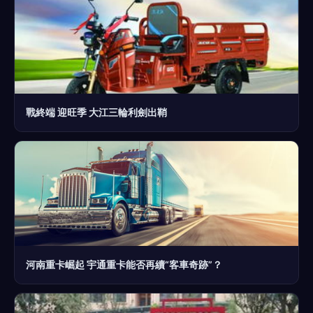
戰終端 迎旺季 大江三輪利劍出鞘
河南重卡崛起 宇通重卡能否再續“客車奇跡”？