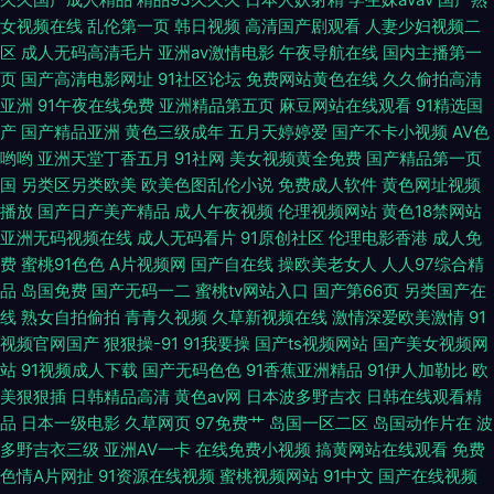
女视频在线
乱伦第一页
韩日视频
高清国产剧观看
人妻少妇视频二
京热大轮奸 在线亚洲导航 黄色Jm网站 91nav 狠狠干天天干 91VA久久 国产
区
成人无码高清毛片
亚洲av激情电影
午夜导航在线
国内主播第一
页
国产高清电影网址
91社区论坛
免费网站黄色在线
久久偷拍高清
自产精品 影音先锋在线色情91 狠狠艹狠狠 91视频播放地址 少妇1干入111P
亚洲
91午夜在线免费
亚洲精品第五页
麻豆网站在线观看
91精选国
产
国产精品亚洲
黄色三级成年
五月天婷婷爱
国产不卡小视频
AV色
国产精品密久久 91国产精品乱子伦 久蕉伊人 91熟女精品91 欧美性精品一区
哟哟
亚洲天堂丁香五月
91社网
美女视频黄全免费
国产精品第一页
国
另类区另类欧美
欧美色图乱伦小说
免费成人软件
黄色网址视频
播放
国产日产美产精品
成人午夜视频
伦理视频网站
黄色18禁网站
国产偷自区 91成人视颖 91探花高中生极品 四虎在线视频A片 国产成人日 91
亚洲无码视频在线
成人无码看片
91原创社区
伦理电影香港
成人免
费
蜜桃91色色
A片视频网
国产自在线
操欧美老女人
人人97综合精
白丝在线抄 九一破解版 91福利视频导 久久大神 91视频黄瓜视频 欧美日韩亚
品
岛国免费
国产无码一二
蜜桃tv网站入口
国产第66页
另类国产在
线
熟女自拍偷拍
青青久视频
久草新视频在线
激情深爱欧美激情
91
亚洲成人 91网站永久免费看视频 日本成人在线观看一区 92福利天堂 日韩人
视频官网国产
狠狠操-91
91我要操
国产ts视频网站
国产美女视频网
站
91视频成人下载
国产无码色色
91香蕉亚洲精品
91伊人加勒比
欧
妻ab av激情片 丝袜深爱网 成人福利99 午夜福利资源 久久精品5区 不卡毛片
美狠狠插
日韩精品高清
黄色av网
日本波多野吉衣
日韩在线观看精
品
日本一级电影
久草网页
97免费艹
岛国一区二区
岛国动作片在
波
在线视频 一区一二一区一二一 国产综合新艹屄片 91爱爱视频午夜 老司机成
多野吉衣三级
亚洲AV一卡
在线免费小视频
搞黄网站在线观看
免费
色情A片网扯
91资源在线视频
蜜桃视频网站
91中文
国产在线视频
人福利导航 91日韩欧美 欧美色综合部