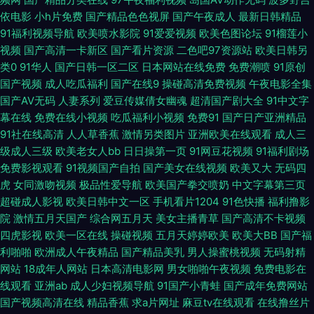
依电影
小h片免费
国产精品色色视屏
国产午夜成人
最新日韩精品
字幕 国产一区二 先锋影视资源Va 超碰老司机91 三级网址国产 91中文视频在
91福利视频导航
欧美喷水影院
91爱爱视频
欧美色图论坛
91榴莲小
视频
国产高清一卡新区
国产看片资源
二色吧97资源站
欧美日韩另
线 老司机午夜开放 91视频97 久久一区 91超碰大香蕉在线 东方av免费观看
类0
91华人
国产日韩一区二区
日本网站在线免费
免费潮喷
91原创
国产视频
成人吃瓜福利
国产在线9
操碰高清免费视频
午夜电影全集
看 五月婷中文字幕网 av日韩高清在线 人人射AV 91国内在线视频 国内超碰
国产AV无码
人妻系列
爱豆传媒倩女幽魂
超清国产剧大全
91中文字
幕在线
免费在线小视频
吃瓜福利小视频
免费91
国产日产亚洲精品
精品 亚洲色福利天堂 AV91AV欧美 男人天堂ab 91se国产视频 狼伊人久久 91
91社在线高清
人人草香蕉
激情另类图片
亚洲欧美在线观看
成人三
级成人三级
欧美老女人bb
日日操第一页
91网豆花视频
91福利剧场
福利社免费试看 国产TS人妖在线视频 亚洲国产三级片之网站 99久草 日本深
免费影视观看
91视频国产自拍
国产美女在线视频
欧美又大
无码四
虎
女同激吻视频
极品性爱导航
欧美国产拳交喷奶
中文字幕第三页
夜激情网址 91久久足交 精品国产九九 亚洲色图国产精品 精东自拍 51手机自
超碰成人影视
欧美日韩中文一区
手机看片1204
91色快播
福利撸影
院
激情五月天国产
综合网五月天
美女主播青草
国产高清不卡视频
四虎影视
欧美一区在线
操碰视频
五月天婷婷欧美
欧美大BB
国产福
拍视频 豆花网在线观看完整 91最新在线观看视频在线 人人摸人人色 91蜜臀
利啪啪
欧洲成人午夜精品
国产精品美乳
男人操蜜桃视频
无码射精
网站
18成年人网站
日本高清电影网
男女啪啪午夜视频
免费电影在
久久爱AV 51自拍网 豆花社区在线 自啪91 国产视频欧美一区 污福利导航 91
线观看
亚洲ab
成人少妇视频导航
91国产小青蛙
国产成年免费网站
国产视频高清在线
精品香蕉
求a片网址
麻豆tv在线观看
在线撸丝片
在线免费观看大全 欧美亚洲精品性爱 91狼人社精品视频 国产自91 亚洲人人