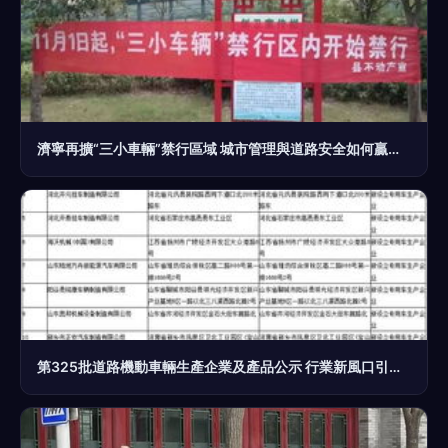
濟寧再擴“三小車輛”禁行區域 城市管理與道路安全如何贏回共贏？
第325批道路機動車輛生產企業及產品公示 行業新風口引關注