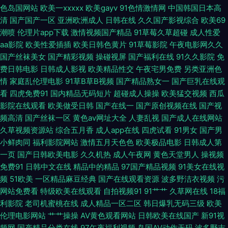
色岛国网站
欧美一xxxxx
欧美gayv
91色情激情网
中国韩国日本高
福利导航 伊人92 超碰久肏在线 欧美人妖特级电影 91蜜桃R18入口 国产在线
清
国产国产一区
亚洲欧洲成人
日韩在线
久久国产影视综合
欧美69
潮喷
伦理片app下载
激情视频国产精品
91草莓久草超碰
成人性爱
买级一区 香蕉久久影院 91私密 日韩高清无码123 91九色porn蝌科 国产人妖
aa影院
欧美性爱插插
欧美日韩色黄片
91草莓影院
午夜电影网久久
国产丝袜美女
国产精彩视频
操碰视屏
国产福利在线
91久久影院
免
伪娘磁力链接 婷婷五月亚洲色图 俺去啦俺去撸 欧美性爱亚洲91 91搞熟女 国
费日韩电影
日韩成人影视
欧美精品性交
午夜宅男免费
另类亚洲色
情
家庭乱伦理电影
91草B草B视频
国产精品熟女一
国产巨乳在线观
看
四虎免费91
国内精品无码短片
超碰成人操操
欧美猛交视频
西瓜
产超碰人人肏 先锋成人Av影院 91中文资源视频 久久嫩草精品久久 亚洲在线
影院在线观看
欧美做受日韩
国产在线一
国产原创视频在线
国产视
频高清
国产丝袜一区
黄色av网址大全
人妻乱视
国产成人在线网站
福利社女上位 色悠悠桃花综合 91视频回放 国内精品久久高潮 五月天福利网
久草视频资源站
综合五月香
成人app在线
四虎试看
91男女
国产男
小鲜肉同
福利影院网站
激情五月天色色
欧美极品电影
日韩成人第
91主播色 男人天堂AA 91超碰人人澡人人妻 福利视频区 91中文蝌蚪 另类激
一页
国产日韩欧美电影
久久机热
成人午夜网
黄色天堂男人
操视频
免费91
日韩中文在线
精品中的精品
97国产精品视频
91美女在线视
情第一页 中文字幕有码无码 阿V视频在线观看日韩 91精东视频 国产一久久
频
51欧美
一区精品麻豆经典
国产在线观看资源
波多野洁衣视频
污
网站免费看
特级欧美在线观看
自拍视频91
91艹艹
久草网在线
18福
一 先锋影音av成人网站 91午夜福利影院福利 人妻一卡二卡三卡 91视频精品
利影院
老司机蜜桃在线
成人精品一区二区
韩日爆乳无码三级
欧美
伦理电影网站
艹艹操操
AV黄色观看网站
日韩欧美在线国产
新91视
99 精品亚洲日韩在线专区 亚州人人色 丁香社91视频 日韩精品1 91蜜臀中文
频网
国产精品分类在线
97午夜福利视频
岛国AV动作无码
波多野吉