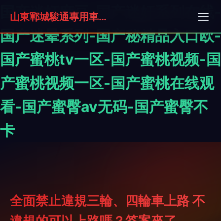
国产迷奸麻豆-国产迷奸系列在线-
山東鄆城駿通專用車有限公司
国产迷晕系列-国产秘精品入口欧-
国产蜜桃tv一区-国产蜜桃视频-国
产蜜桃视频一区-国产蜜桃在线观
看-国产蜜臀av无码-国产蜜臀不
卡
全面禁止違規三輪、四輪車上路 不
違規的可以上路嗎？答案來了