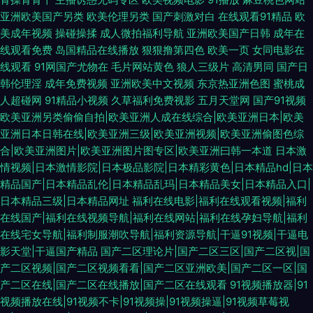
亚洲欧美国产另类
欧美伦理另类
国产刺激对白
在线观看91精品
欧
美成年视频
操碰操揉
成人微拍福利导航
亚洲欧美国产日韩
成年在
线观看免费
岛国精品在线播放
狠狠撸第四色
欧美一页
女同电影在
线观看
91网国产尤物在
毛片网站黄色
狼人三级片
高清男同
国产日
韩伦理淫
成年免费视频
亚洲欧美中文视频
东京热亚洲色图
蜜桃成
人超碰网
91精品小视频
久草福利免费视影
五月天堂网
国产91视频
欧美亚洲另类偷偷自拍|欧美亚洲人成在线综合|欧美亚洲日本|欧美
亚洲日本日韩在线|欧美亚洲三级|欧美亚洲视频|欧美亚洲偷图色综
合|欧美亚洲图片|欧美亚洲图片图专区|欧美亚洲曰韩一本道
日本激
情视频|日本激情影院|日本极品影院|日本精彩黄色|日本精品hd|日本
精品国产|日本精品乱伦|日本精品乱玛|日本精品美女|日本精品入口|
日本精品三级|日本精品网址
福利在线电影|福利在线观看视频|福利
在线国产|福利在线视频导航|福利在线网站|福利在线孕妇导航|福利
在线宅女导航|福利制服潮吹导航|福利资源导航|干逼91视频|干逼电
影天堂|干逼国产精品
国产二区理论片|国产二区三区|国产二区视|国
产二区视频|国产二区视频看看|国产二区亚洲欧美|国产二区一区|国
产二区在线|国产二区在线播放|国产二区在线观看
91视频播放器|91
视频播放在线|91视频不卡|91视频操|91视频操逼|91视频草莓视