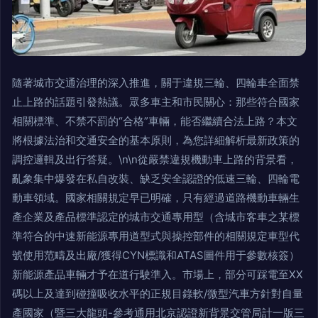
隨著城市交通治理的深入推進，關于違規三輪、四輪車全面禁
止上路的話題引發熱議。眾多車主和市民關心：那些符合國家
相關標準、不禁不罰的“合格”車輛，能否繼續合法上路？本文
將根據法治和交通安全的基本原則，為您詳細解析最新政策的
調控邏輯及出行答疑。\n\n從嚴禁違規機動車上路的背景看，
亂象集中爆發在私自改裝、缺乏安全認證的低速三輪、四輪電
動車領域。國家相關規定早已明確，只有經過道路機動車輛生
產企業及產品標準認定的城市交通專用型（含城市客車之某標
準符合的中速新能源專用道型式與操控部件的相關規定車型代
號使用范疇及出廠/獲得CYN標識和ATAS圖件用于參數核簽）
新能源產品車輛才予在道行駛準入。市場上，部分可踩電至XX
碼以上及達到碰撞吸收水平的正規目錄軟/微型汽車方針對自量
產國家（暨三大龍頭-參考通用北京認證新背景交管局計一版三