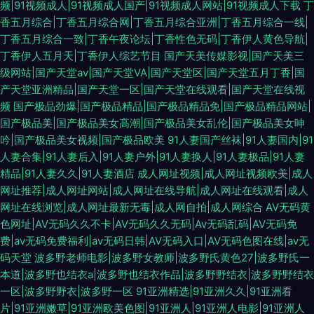
频|91视频成人|91视频成人国产|91视频成人网站|91视频成人下载
丁
香五月综合|丁香五月综合网|丁香五月综合亚洲|丁香五月综合一线|
丁香五月综合一致|丁香午夜论坛|丁香性色无码|丁香伊人黄色导航|
丁香伊人五月天|丁香伊人综艺节目
国产天美传媒影视|国产天美三
级网站|国产天堂av|国产天堂VA|国产天堂区|国产天堂五月丁香|国
产天堂亚洲精品|国产天堂一区|国产天堂在线观看|国产天堂在线视
频
国产极品劲爆|国产极品精品|国产极品精品免|国产极品精品网站|
国产极品美|国产极品美女高潮|国产极品美女乱伦|国产极品美女呻
吟|国产极品美女视频|国产极品欧美
91人妻国产丝袜|91人妻国内|91
人妻合集|91人妻后入|91人妻户外|91人妻换人|91人妻极品|91人妻
精品|91人妻久久|91人妻酒店
成人网址视频|成人网址视频欧美|成人
网址推荐|成人网址网站|成人网址在线导航|成人网址在线观看|成人
网址在线浏览|成人网址最新无毒|成人网自拍|成人网综合
AV无码黄
色网址|AV无码久久不卡|AV无码久久无码|Av无码乱码|AV无码免
费|av无码免费福利|av无码日韩|AV无码入口|AV无码色图在线|av无
码天堂
波多野老师电影|波多野女教师|波多野氏黄色27|波多野氏一
本道|波多野也结衣a|波多野也结衣作品|波多野野结衣|波多野野结衣
一区|波多野野衣|波多野一区
91亚洲精选|91亚洲久久|91亚洲看
片|91亚洲嫩草|91亚洲欧美色图|91亚洲人|91亚洲人电影|91亚洲人