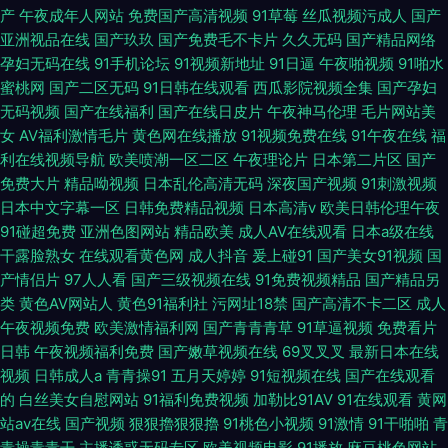
产
午夜成年人网站
免费国产高清视频
91草莓
丝瓜视频污成人
国产
亚洲视品在线
国产玖玖
国产免费毛不卡片
久久无码
国产精品网络
孕妇无码在线
91手机论坛
91视频新地址
91日逼
午夜啪视频
91啪水
蜜桃网
国产二区无码
91日韩在线观看
西瓜影院视频全集
国产孕妇
无码视频
国产在线福利
国产在线日皮片
午夜神马伦理
毛片网站美
女
AV福利激情毛片
黄色网在线播放
91视频免费在线
91午夜在线
福
利在线视频导航
欧美喷潮一区二区
午夜理论片
日本第二片区
国产
免费大片
精品呦视频
日本乱伦高清无码
深夜国产视频
91刺激视频
日本中文字幕一区
日韩免费精品视频
日本高清v
欧美日韩伦理午夜
91碰超免费
亚洲色图网站
精品欧美
成人AV在线观看
日本a级在线
干露脸熟女
在线观看黄色网
成人抖音
爰上碰91
国产美女91视频
国
产情侣片
97人人看
国产三级视频在线
91免费视频精品
国产精品另
类
黄色AV网站人
黄色91福利社
污网址18禁
国产高清不卡二区
成人
午夜视频免费
欧美激情福利网
国产青青青草
91草逼视频
免费看片
日韩
午夜视频福利免费
国产嫩草视频在线
69叉叉叉
最新日本在线
视频
日韩成人a
青青操91
五月天婷婷
91短视频在线
国产在线观看
的
白丝美女自慰网站
91福利免费视频
加勒比91AV
91在线观看
黄网
站av在线
国产视频
狠狠擼狠狠擼
91桃色小视频
91激情
91干啪啪
青
青操青青干
主播诱惑无码专区
欧美视频电影
91播放
麻豆桃色网站