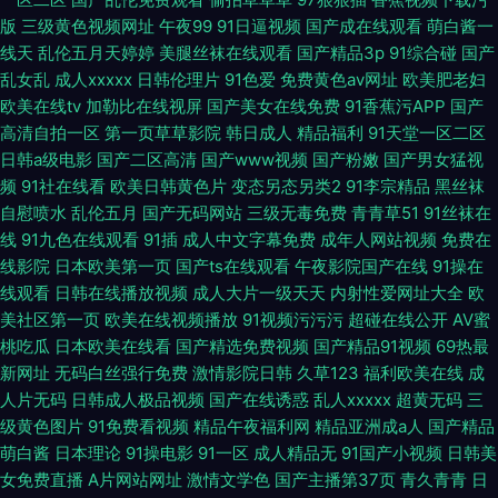
版
三级黄色视频网址
午夜99
91日逼视频
国产成在线观看
萌白酱一
线天
乱伦五月天婷婷
美腿丝袜在线观看
国产精品3p
91综合碰
国产
乱女乱
成人xxxxx
日韩伦理片
91色爱
免费黄色av网址
欧美肥老妇
欧美在线tv
加勒比在线视屏
国产美女在线免费
91香蕉污APP
国产
高清自拍一区
第一页草草影院
韩日成人
精品福利
91天堂一区二区
日韩a级电影
国产二区高清
国产www视频
国产粉嫩
国产男女猛视
频
91社在线看
欧美日韩黄色片
变态另态另类2
91李宗精品
黑丝袜
自慰喷水
乱伦五月
国产无码网站
三级无毒免费
青青草51
91丝袜在
线
91九色在线观看
91插
成人中文字幕免费
成年人网站视频
免费在
线影院
日本欧美第一页
国产ts在线观看
午夜影院国产在线
91操在
线观看
日韩在线播放视频
成人大片一级天天
内射性爱网址大全
欧
美社区第一页
欧美在线视频播放
91视频污污污
超碰在线公开
AV蜜
桃吃瓜
日本欧美在线看
国产精选免费视频
国产精品91视频
69热最
新网址
无码白丝强行免费
激情影院日韩
久草123
福利欧美在线
成
人片无码
日韩成人极品视频
国产在线诱惑
乱人xxxxx
超黄无码
三
级黄色图片
91免费看视频
精品午夜福利网
精品亚洲成a人
国产精品
萌白酱
日本理论
91操电影
91一区
成人精品无
91国产小视频
日韩美
女免费直播
A片网站网址
激情文学色
国产主播第37页
青久青青
日