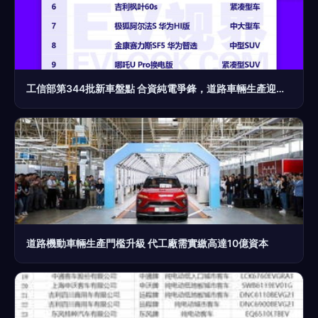
工信部第344批新車盤點 合資純電爭鋒，道路車輛生產迎新面孔
道路機動車輛生產門檻升級 代工廠需實繳高達10億資本