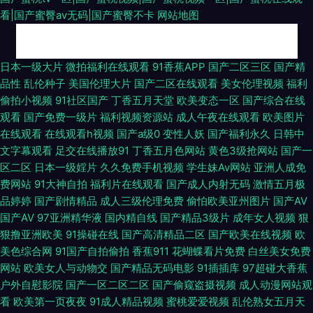
看|国产蜜臀av无码|国产蜜臀不卡
网站地图
99青草婷婷视频 日韩国产欧美性爱免费 国产毛片不卡 三级黄色毛片国内 91
日本一级大片
微拍福利在线观看
91香蕉APP
国产二区三区
国产精
品性
乱伦种子
美国伦理大片
国产二区在线观看
美女伦理视频
福利
极品尤物蜜桃视频 国产亚洲天堂一区在线 亚洲黄色osjdyd 91玉足视频在线
偷拍小视频
91社区国产
丁香五月天堂
欧美变态一区
国产综合在线
观看
国产免费一级片
福利视频资源站
成人午夜在线观看
欧美图片
播放 在线看国产五六区 中日韩无码不卡 日韩一AV 91视频网站精选大全 九一
在线观看
在线观看h视频
国产a级0
变性人妖
国产福利永久
日韩中
文字幕观看
足交在线播放91
丁香五月色网站
黄色3级抢网站
国产一
色产 综合av在线 大香蕉丝袜伊人 日美人兽视频 91美女足交 高清无码内射
区二区
日本一级婬片
久久免费手机视频
学生妹Av网站
亚洲人成免
费网站
91大神自拍
福利片在线观看
国产成人内射无码
激情五月极
深夜福利试看AV 91在线视频观看 亚色91 成人激情综合网 日韩福利导航官网
品婷婷
国产剧情精品
成人三级伦理免费
偷怕欧美亚州图片
国产AV
国产AV
97亚洲精华液
国内精自线
国产精品3级片
成年女人视频
狠
91资源在线观看 蜜桃视频在线看 91精品日韩专区 国产一区欧美性爱 熟美人
狠撸亚洲欧美
91操碰在线
国产高清精品二区
国产欧美在线视频
欧
美色综合网
91国产自拍偷拍
香蕉911
花蝴蝶看片免费
白丝美女免费
妻一区二区三 99在线视频福利社 男人的天堂在线另类 91青青 精品久久噜噜
网站
欧美女人与动物交
国产精品无码电影
91插插库
97超碰大香蕉
户外自慰影院
国产一区二区二区
国产偷窥盗摄视频
成人动漫网站观
先锋Av中文区 91探花在线观看 国产人妻精品在线 午夜性网 91色蝌蚪夫妻视
看
欧美第一页夜夜
91成人精品视频
蜜桃爱爱视频
乱伦熟女五月天