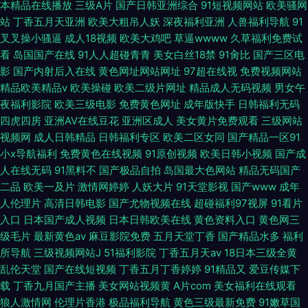
本精品在线播放
三级A片
国产日韩亚洲综合
91短视频网站
欧美骚网
站
丁香五月天亚洲
欧美大粗吊人妖
深夜福利亚洲
人兽福利导航
91
叉叉操小骚逼
成人18视频
欧美大鸡吧
草逼wwww
久草福利免费试
看
岛国国产在线
91人人超碰青青
美女白丝18禁
91肏比
国产三区电
影
国产内射后入在线
黄色网址网站网址
97超在线视
免费视频网站
精品欧美精品v
欧美操碰
欧美二级片网址
精品成人无码视频
男女午
夜福利影院
欧美三级电影
免费黄色网址
成年版快手
日韩福利无码
四虎四房
亚洲AV在线豆花
亚洲区成人
美女黄片免费观看
三级网站
视频网
成人日韩精品
日韩福利专区
欧美二区女同
国产精品一区91
小x导航福利
免费黄色在线视频
91原创视频
欧美日韩小视频
国产成
人在线无码
91黑料不
国产极品自拍
岛国最大色网站
精品无码国产
二品
欧美一及片
激情网婷婷
人妖大片
91天堂影视
国产www
成年
人伦理片
高清日韩电影
国产尤物视频在线
超碰福利97视屏
91看片
入口
日本国产成人视频
日本日韩欧美在线
黄色资料入口
黄色网三
级毛片
最新黄色av
麻豆影院免费
五月天堂丁香
国产精品水多
福利
所导航
三级视频网站J
51福利影院
丁香五月天av
18日本三级全黄
乱伦天堂
国产在线短视频
丁香五月丁香婷婷
91精品又
爱豆传媒下
载
丁香九月国产主播
美女网站视频黄
A片com
美女福利在线观看
狼人激情网
伦理片香港
极品福利导航
黄色三级最新免费
91嫩草国