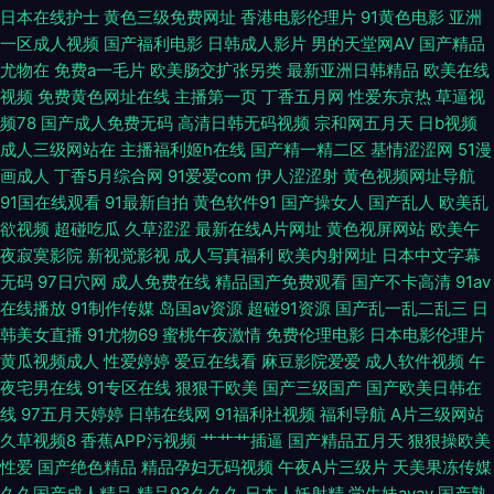
日本在线护士
黄色三级免费网址
香港电影伦理片
91黄色电影
亚洲
一区成人视频
国产福利电影
日韩成人影片
男的天堂网AV
国产精品
18AV资源 国国国国产在线精品 91传媒免费观看网址 九一色站 91n视频在线
尤物在
免费a一毛片
欧美肠交扩张另类
最新亚洲日韩精品
欧美在线
视频
免费黄色网址在线
主播第一页
丁香五月网
性爱东京热
草逼视
资源 国产精品九九久久 先锋Av特物资源网 wwwsss黄色电影 伪娘网站 丁香
频78
国产成人免费无码
高清日韩无码视频
宗和网五月天
日b视频
成人三级网站在
主播福利姬h在线
国产精一精二区
基情涩涩网
51漫
五月天网址 污污网址导航观看 草莓丝瓜视频网站 色色五月天激情综合网 97
画成人
丁香5月综合网
91爱爱com
伊人涩涩射
黄色视频网址导航
91国在线观看
91最新自拍
黄色软件91
国产操女人
国产乱人
欧美乱
热视频 日本黄色高清视频网站 黄色网入口站未满18 91看恋足 久草网精品在
欲视频
超碰吃瓜
久草涩涩
最新在线A片网址
黄色视屏网站
欧美午
夜寂寞影院
新视觉影视
成人写真福利
欧美内射网址
日本中文字幕
线 91TV成人片 国产嫩操99 91com在现免费网站 国产热婷婷 1024伦理影院
无码
97日穴网
成人免费在线
精品国产免费观看
国产不卡高清
91av
在线播放
91制作传媒
岛国av资源
超碰91资源
国产乱一乱二乱三
日
国产精品鲁鲁鲁视频 91美女免费视频蜜 欧洲香蕉av电影 91校花宝儿在线 91
韩美女直播
91尤物69
蜜桃午夜激情
免费伦理电影
日本电影伦理片
黄瓜视频成人
性爱婷婷
爱豆在线看
麻豆影院爱爱
成人软件视频
午
传媒magnet 老司机福利 91在线青青草 99国产福利导航 福利av导航亚洲 色
夜宅男在线
91专区在线
狠狠干欧美
国产三级国产
国产欧美日韩在
线
97五月天婷婷
日韩在线网
91福利社视频
福利导航
A片三级网站
亚洲天堂 91看双飞片 avtt伊人 肏屄视频看看 黄色三级网站片 内射黑丝91av
久草视频8
香蕉APP污视频
艹艹艹插逼
国产精品五月天
狠狠操欧美
性爱
国产绝色精品
精品孕妇无码视频
午夜A片三级片
天美果冻传媒
午夜AV婷婷 91内射社频 深夜av 五月天四房播播影院 三级黄色高清在线 东
久久国产成人精品
精品93久久久
日本人妖射精
学生妹avav
国产熟