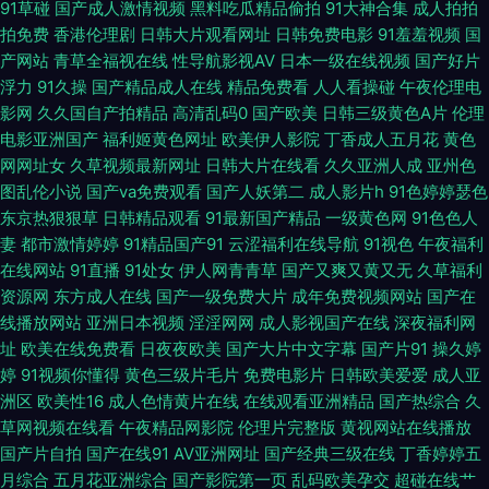
91草碰
国产成人激情视频
黑料吃瓜精品偷拍
91大神合集
成人拍拍
拍免费
香港伦理剧
日韩大片观看网址
日韩免费电影
91羞羞视频
国
插 国产日批 亚洲综合激情色网 TS国产视频在线看 欧美性爱复古wwww 91
产网站
青草全福视在线
性导航影视AV
日本一级在线视频
国产好片
浮力
91久操
国产精品成人在线
精品免费看
人人看操碰
午夜伦理电
论坛在线观看 精品不卡网 91国产熟女熟女 国产九区第八页 五月开心激情网
影网
久久国自产拍精品
高清乱码0
国产欧美
日韩三级黄色A片
伦理
电影亚洲国产
福利姬黄色网址
欧美伊人影院
丁香成人五月花
黄色
福利社92 午夜免费福利视频 超碰91在线人人干 日本超碰东京热 91网站在线
网网址女
久草视频最新网址
日韩大片在线看
久久亚洲人成
亚州色
图乱伦小说
国产va免费观看
国产人妖第二
成人影片h
91色婷婷瑟色
观看视频 人人肏肏 91啦九色POnY熟妇 激情婷婷激情 91色色 青草大香蕉 91
东京热狠狠草
日韩精品观看
91最新国产精品
一级黄色网
91色色人
妻
都市激情婷婷
91精品国产91
云涩福利在线导航
91视色
午夜福利
尤物白虎 欧洲三级大片免费看 91视频日本 久久国产乱第一页 51福利社污 东
在线网站
91直播
91处女
伊人网青青草
国产又爽又黄又无
久草福利
资源网
东方成人在线
国产一级免费大片
成年免费视频网站
国产在
方AV正在进入 婷婷在线观看一区二区 黑马性交影院 玖玖av 91老司机视频
线播放网站
亚洲日本视频
淫淫网网
成人影视国产在线
深夜福利网
址
欧美在线免费看
日夜夜欧美
国产大片中文字幕
国产片91
操久婷
69老湿机午夜福利区 国产黄a三级大片 五月天色天堂 97资源站在线 欧美性
婷
91视频你懂得
黄色三级片毛片
免费电影片
日韩欧美爱爱
成人亚
洲区
欧美性16
成人色情黄片在线
在线观看亚洲精品
国产热综合
久
爱nav 91网页版免费看 首页av福利 超碰91在线 日韩一本道旡码AⅤ avtt导航
草网视频在线看
午夜精品网影院
伦理片完整版
黄视网站在线播放
国产片自拍
国产在线91
AV亚洲网址
国产经典三级在线
丁香婷婷五
日韩先锋影音AV 91性生活视频 欧美成人日韩精品 91九色海角社区 影音先锋
月综合
五月花亚洲综合
国产影院第一页
乱码欧美孕交
超碰在线艹