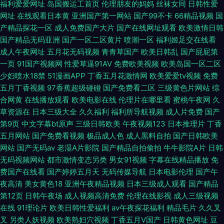
福利爱爱网址
岛国搬运工首页
伦理朋友的妈妈
丝袜女同
日韩性爱
网址
在线观看日本黄
亚洲国产第一网站
国产99不卡
66精品视频
国
产精品探花一区
成人免费国产大片
国产在线网址观看
欧美激情日韩
国产精品无码亚洲
国产一区二区黄片
喷潮一区
福利姬足交在线看
成人午夜网址
五月花无码视频
青青草国产
欧美日韩乱
国产屁屁第
一页
91国产视频网
性爱草逼91AV
免费欧美视频
欧美岛国一区二区
少妇喷水18禁
51漫画APP
丁香五月花激情网
欧美爱爱tv视频
免费
五月丁香视频
97香蕉超级碰碰
国产免费看二区
三级黄色片网站
综
合网黄
在线播放观看
欧美电影在线
伦理片在哪里看
蜜桃午夜网
久
草资源在
日本三级大全
久久福利
福利所导航视频
成人片免费
国产
第9页
中文字幕bt原声
三级日韩欧美
午夜视频123
日本推理片
丁香
五月网站
国产免费看视频
极品成人色
成人黑料自拍
国产日韩欧美
网站
国产无码av
老湿A片影院
国产精品自拍偷拍
牛牛影院A片
日韩
无码视频网站
都市激情变态另类
男女91视频
字幕在线精品播放
免
费国产在线看
国产婷婷五月天
无码传媒导航
日本电影伦理
国产午
夜高清
美女黄色18
亚洲午夜精品视频
日本三级成人观看
国产精品
第12页
日韩午夜场
成人视频高清免费
伦理在线影视
成人三级视频
在线
91理论片
欧美日韩性爱福利
av午夜探花福利
精品毛片
久久叉
叉
另类人妖视频
欧美熟妇穴视频
丁香五月V国产
日韩黄色网址
豆