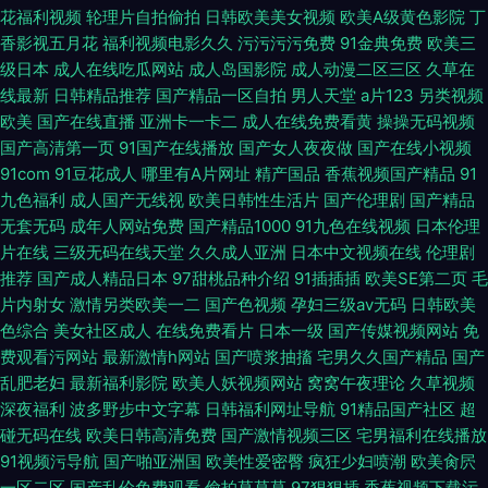
花福利视频
轮理片自拍偷拍
日韩欧美美女视频
欧美A级黄色影院
丁
香影视五月花
福利视频电影久久
污污污污免费
91金典免费
欧美三
级日本
成人在线吃瓜网站
成人岛国影院
成人动漫二区三区
久草在
线最新
日韩精品推荐
国产精品一区自拍
男人天堂
a片123
另类视频
欧美
国产在线直播
亚洲卡一卡二
成人在线免费看黄
操操无码视频
国产高清第一页
91国产在线播放
国产女人夜夜做
国产在线小视频
91com
91豆花成人
哪里有A片网址
精产国品
香蕉视频国产精品
91
九色福利
成人国产无线视
欧美日韩性生活片
国产伦理剧
国产精品
无套无码
成年人网站免费
国产精品1000
91九色在线视频
日本伦理
片在线
三级无码在线天堂
久久成人亚洲
日本中文视频在线
伦理剧
推荐
国产成人精品日本
97甜桃品种介绍
91插插插
欧美SE第二页
毛
片内射女
激情另类欧美一二
国产色视频
孕妇三级av无码
日韩欧美
色综合
美女社区成人
在线免费看片
日本一级
国产传媒视频网站
免
费观看污网站
最新激情h网站
国产喷浆抽搐
宅男久久国产精品
国产
乱肥老妇
最新福利影院
欧美人妖视频网站
窝窝午夜理论
久草视频
深夜福利
波多野步中文字幕
日韩福利网址导航
91精品国产社区
超
碰无码在线
欧美日韩高清免费
国产激情视频三区
宅男福利在线播放
91视频污导航
国产啪亚洲国
欧美性爱密臀
疯狂少妇喷潮
欧美肏屄
一区二区
国产乱伦免费观看
偷拍草草草
97狠狠插
香蕉视频下载污