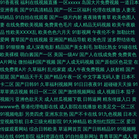
91香蕉视
福利在线视频直播
一区xxxxx
岛国大片免费视频
一道日本
亚洲香蕉
国产91高清精品
国产一区二区福利
伦理在线播放
人妻无
频 黑人妖肏逼 色鬼綜合爽爽 91熟女视频播放 韩国日本欧美国产 亚洲欧洲别
码精品
91自拍在线观看
国产一级片内射
夜夜骑青青草
欧美色图人
妻
在线免费欧美视频
免费黄色毛片
成人精品无码视频
欧美午夜极
类日本 91视频新地址 精品福利视频92 婷婷五月亚洲色图 超碰92 91不卡在
品
性欧美ⅩⅩⅩⅩ乱
欧美色色六月天
91影视网
午夜伦不卡
加勒比性
爱网
青草国产在线视频
亚洲国产精品导航
欧美色淫
波多野结依电
线看 自拍九区 91中文娱乐网 女同网站在线免费观看 91精品178页 亚洲色呦
影
91狠狠撸
成人深夜电影
精品国产美女剃毛
加勒比熟女
91碰在线
欧美裸模
萌白酱国产一区
美国一级AV
国产人在线成免费
免费黄色
呦 午夜色网站 91色黑人在线播放 久久国产精品国语对白 亚洲先锋电影 福利
A片网址
微拍福利国产视频
国产人成无码视频
国产原创区色花堂
在
线免费黄A片
久草福利
乱伦家庭
成人午夜免费视频
人妖射精
国产
视频99网 日韩三级在线资源 91视频免费看网站 九色自拍网 99久久国产免费
屁屁
国产精品天干天
国产精品午夜一区
中文字幕无码人妻
日本不
卡二区
国产日韩91
久草福利视频网
91日日夜夜91
超碰碰天天操
91
观 美欧韩一三区 91C在线观看视频 俺去也色 久久人妻国内精品 少妇一线天
草草酒店视频
韩日一区二区
国产激情视频网站
成人视频日本
茄子
视频污
亚洲色欲天天
成人丝瓜视频下载
日韩逼网
精东传媒入口
黄
丝袜足交 A片色图 97re在线 91蜜桃传媒一区 91亚洲熟女 九草一区 欧美在线
wwww色
香港伦理电影在线
成人影院在线播放
欧美足交一区二区
91视频电影
另类四虎
亚洲东京热
国产不卡在线
91九色视频
日本天
cd人妖视频 91涩涩大片 激情福利AV 婷婷五月影院 91网址成人TV 日本高清
堂视频导航
日本三级光棍影院
91大神精品
欧美怡红院院二区
爱豆
传媒观看网站
综合日韩欧美
草逼网首页
国产日韩精品91
91视频网
在线视频 91黄色视屏 国产精品九九视频 色色日b电影天堂 97福利视频 老牛
站在线
69性影院
福利资源在线
91自拍最新网址
青青草国产成人
黄