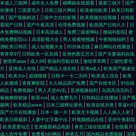
本成人三级网
|
成年女人免费
|
碰啊操在线观看
|
最新三级片
|
国产
你懂得
|
三级爱毛片
|
日韩三级片网站
|
欧美偷拍欧美
|
欧美日韩影
视
|
国产视频精选
|
三级中文自拍影视
|
欧美视频在线视频
|
在线观
看国产日韩
|
国产午夜高清
|
伦理免费视频
|
欧美国产日韩久久
|
日
本免费网站视频
|
日本高清成人
|
免费三级黄网站
|
微福利影院
|
蜜
桃免费影院cc
|
高清影视大全
|
男人操蜜桃视频
|
午夜啪啪福利
|
亚
洲欧美日韩区
|
成人短视频大全
|
91丝袜在线
|
麻豆网站在线播放
|
青青草97
|
日韩欧美一区在线
|
亚洲色图五月天
|
国产夫妻福利在线
|
激情草aaaa
|
成人99
|
夜福利导航在线
|
激情草草网
|
三级性爱毛
片
|
亚洲成人在线
|
国产精品人成在线
|
亚洲a成人
|
欧美国产极速在
线
|
欧美大b
|
超碰狠狠
|
日韩卡一卡二无码
|
欧美成人综合
|
欧美
人妖激情
|
夜夜爽影院
|
久久精品国产免费
|
国产在线专区
|
91在线
精品
|
免费视频h
|
男人天堂AV乱
|
亚洲视频福利
|
岛国高清无码
|
偷偷撸狠狠操
|
欧美xxx
|
成人免费毛片
|
日韩精品在线播放
|
国产视
频网
|
欧美精品www
|
日本三级网址黄色
|
欧美在线另类
|
草逼h片
|
国产大片在线播放
|
日本一级一片
|
欧美无卡视频
|
人人操人人射
|
欧美日韩最新
|
人妻中文字幕中出
|
91视频精品在线
|
亚州午夜影院
|
欧美爱爱动态
|
亚洲最新精品电影
|
黄色三级在线观看
|
在线看片
|
成人软件免费
|
免费看h的网站
|
婷香五月
|
国内精品免费视频
|
深夜