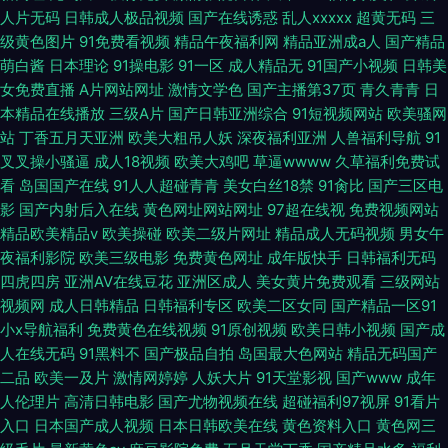
人片无码
日韩成人极品视频
国产在线诱惑
乱人xxxxx
超黄无码
三
级黄色图片
91免费看视频
精品午夜福利网
精品亚洲成a人
国产精品
萌白酱
日本理论
91操电影
91一区
成人精品无
91国产小视频
日韩美
女免费直播
A片网站网址
激情文学色
国产主播第37页
青久青青
日
本精品在线播放
三级A片
国产日韩亚洲综合
91短视频网站
欧美骚网
站
丁香五月天亚洲
欧美大粗吊人妖
深夜福利亚洲
人兽福利导航
91
叉叉操小骚逼
成人18视频
欧美大鸡吧
草逼wwww
久草福利免费试
看
岛国国产在线
91人人超碰青青
美女白丝18禁
91肏比
国产三区电
影
国产内射后入在线
黄色网址网站网址
97超在线视
免费视频网站
精品欧美精品v
欧美操碰
欧美二级片网址
精品成人无码视频
男女午
夜福利影院
欧美三级电影
免费黄色网址
成年版快手
日韩福利无码
四虎四房
亚洲AV在线豆花
亚洲区成人
美女黄片免费观看
三级网站
视频网
成人日韩精品
日韩福利专区
欧美二区女同
国产精品一区91
小x导航福利
免费黄色在线视频
91原创视频
欧美日韩小视频
国产成
人在线无码
91黑料不
国产极品自拍
岛国最大色网站
精品无码国产
二品
欧美一及片
激情网婷婷
人妖大片
91天堂影视
国产www
成年
人伦理片
高清日韩电影
国产尤物视频在线
超碰福利97视屏
91看片
入口
日本国产成人视频
日本日韩欧美在线
黄色资料入口
黄色网三