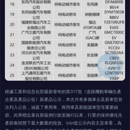
根據工業和信息化部最新發布的第317批《道路機動車輛生產
企業及產品公告》新產品公示，本次共有多個車企及新車型首
次列入公告，涵蓋了乘用車、商用車及新能源車型等重要細
節。此舉標志著自新版例行政策施行以來，行業仍保持優化生
產節奏狀態下最大數量的投放。\n\n從公示內容主旨來看，為