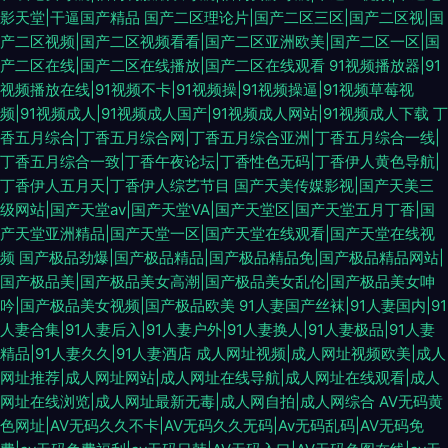
影天堂|干逼国产精品
国产二区理论片|国产二区三区|国产二区视|国
产二区视频|国产二区视频看看|国产二区亚洲欧美|国产二区一区|国
产二区在线|国产二区在线播放|国产二区在线观看
91视频播放器|91
视频播放在线|91视频不卡|91视频操|91视频操逼|91视频草莓视
频|91视频成人|91视频成人国产|91视频成人网站|91视频成人下载
丁
香五月综合|丁香五月综合网|丁香五月综合亚洲|丁香五月综合一线|
丁香五月综合一致|丁香午夜论坛|丁香性色无码|丁香伊人黄色导航|
丁香伊人五月天|丁香伊人综艺节目
国产天美传媒影视|国产天美三
级网站|国产天堂av|国产天堂VA|国产天堂区|国产天堂五月丁香|国
产天堂亚洲精品|国产天堂一区|国产天堂在线观看|国产天堂在线视
频
国产极品劲爆|国产极品精品|国产极品精品免|国产极品精品网站|
国产极品美|国产极品美女高潮|国产极品美女乱伦|国产极品美女呻
吟|国产极品美女视频|国产极品欧美
91人妻国产丝袜|91人妻国内|91
人妻合集|91人妻后入|91人妻户外|91人妻换人|91人妻极品|91人妻
精品|91人妻久久|91人妻酒店
成人网址视频|成人网址视频欧美|成人
网址推荐|成人网址网站|成人网址在线导航|成人网址在线观看|成人
网址在线浏览|成人网址最新无毒|成人网自拍|成人网综合
AV无码黄
色网址|AV无码久久不卡|AV无码久久无码|Av无码乱码|AV无码免