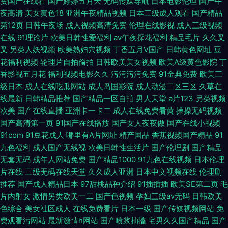
费国产在线看
国产婷婷五月天
无码传媒导航
日本电影伦理
国产午
夜高清
美女黄色18
亚洲午夜精品视频
日本三级成人观看
国产精品
第12页
日韩午夜场
成人视频高清免费
伦理在线影视
成人三级视频
在线
91理论片
欧美日韩性爱福利
av午夜探花福利
精品毛片
久久叉
叉
另类人妖视频
欧美熟妇穴视频
丁香五月V国产
日韩黄色网址
豆
花福利视频
轮理片自拍偷拍
日韩欧美美女视频
欧美A级黄色影院
丁
香影视五月花
福利视频电影久久
污污污污免费
91金典免费
欧美三
级日本
成人在线吃瓜网站
成人岛国影院
成人动漫二区三区
久草在
线最新
日韩精品推荐
国产精品一区自拍
男人天堂
a片123
另类视频
欧美
国产在线直播
亚洲卡一卡二
成人在线免费看黄
操操无码视频
国产高清第一页
91国产在线播放
国产女人夜夜做
国产在线小视频
91com
91豆花成人
哪里有A片网址
精产国品
香蕉视频国产精品
91
九色福利
成人国产无线视
欧美日韩性生活片
国产伦理剧
国产精品
无套无码
成年人网站免费
国产精品1000
91九色在线视频
日本伦理
片在线
三级无码在线天堂
久久成人亚洲
日本中文视频在线
伦理剧
推荐
国产成人精品日本
97甜桃品种介绍
91插插插
欧美SE第二页
毛
片内射女
激情另类欧美一二
国产色视频
孕妇三级av无码
日韩欧美
色综合
美女社区成人
在线免费看片
日本一级
国产传媒视频网站
免
费观看污网站
最新激情h网站
国产喷浆抽搐
宅男久久国产精品
国产