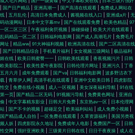
成人毛片网站
|
国产一级黄碟
|
中文字幕欧美在线
|
日本三级片强奸
|
国产日产精品
|
亚洲高潮一
|
国产高清在线观看
|
免费成人网站在
线
|
五月乱伦
|
高清日本免费成人
|
酱视频在线入口
|
亚洲成a片
|
无
码动漫网站
|
日本中文字幕mv
|
国产在线观看免费
|
欧美色精品
|
97
一区二区三区
|
午夜福利肏屄视频
|
操碰操碰
|
欧美大片在线观看
|
乱码精品一区二区
|
日韩福利电影网
|
国产成人高潮毛片
|
免费毛片
网址
|
精品ww
|
91大神福利视频
|
欧洲高清在线
|
国产二区高清在线
|
国产日韩精品综合
|
手机看片福利
|
女女视频三级网站
|
极品福利
姬在线
|
欧美日韩蜜臀一一
|
日韩欧美线观看
|
香蕉视频污片
|
日韩
欧美影院二
|
欧美性爱午夜影院
|
日韩伦理片网址
|
亚洲污久
|
丁香
五月六月
|
成年免费观看
|
国产va
|
日韩福利电影网
|
波多野洁衣下
载
|
青草伊人网
|
高清手机在线观看
|
亚洲中文欧美日韩
|
四虎影院
性交
|
免费在线小视频
|
成人一区视频
|
美女深夜福利导航
|
91在线
第一页
|
国产精品二区无码
|
91视频污导航
|
免费黄色网址
|
亚洲自
偷
|
中文字幕精东影业
|
日韩大片免费
|
东京热av一区
|
日本伦理网
站
|
国产不卡的视频
|
超碰足交
|
欧美福利站站
|
成人免费小视频
|
国产精品成人自拍
|
一区免费在线观看
|
久草资源福利
|
美国另类视
频人妖
|
四虎影院永久地址
|
免费成年人电影
|
免费国产一区
|
日韩
性交网
|
强奸亚洲欧美
|
三级黄片日韩在线
|
日日干夜夜操
|
成人在