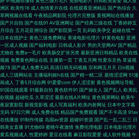
婷
91视频你懂得
黄色三级片毛片
免费电影片
日韩欧美爱爱
成人亚
洲区
欧美性16
成人色情黄片在线
在线观看亚洲精品
国产热综合
久
爱nav 91网页版免费看 首页av福利 超碰91在线 日韩一本道旡码AⅤ avtt导航
草网视频在线看
午夜精品网影院
伦理片完整版
黄视网站在线播放
国产片自拍
国产在线91
AV亚洲网址
国产经典三级在线
丁香婷婷五
日韩先锋影音AV 91性生活视频 欧美成人日韩精品 91九色海角社区 影音先锋
月综合
五月花亚洲综合
国产影院第一页
乱码欧美孕交
超碰在线艹
日本在线护士
黄色三级免费网址
香港电影伦理片
91黄色电影
亚洲
18AV资源 国国国国产在线精品 91传媒免费观看网址 九一色站 91n视频在线
一区成人视频
国产福利电影
日韩成人影片
男的天堂网AV
国产精品
尤物在
免费a一毛片
欧美肠交扩张另类
最新亚洲日韩精品
欧美在线
视频
免费黄色网址在线
主播第一页
丁香五月网
性爱东京热
草逼视
资源 国产精品九九久久 先锋Av特物资源网 wwwsss黄色电影 伪娘网站 丁香
频78
国产成人免费无码
高清日韩无码视频
宗和网五月天
日b视频
成人三级网站在
主播福利姬h在线
国产精一精二区
基情涩涩网
51漫
五月天网址 污污网址导航观看 草莓丝瓜视频网站 色色五月天激情综合网 97
画成人
丁香5月综合网
91爱爱com
伊人涩涩射
黄色视频网址导航
91国在线观看
91最新自拍
黄色软件91
国产操女人
国产乱人
欧美乱
热视频 日本黄色高清视频网站 黄色网入口站未满18 91看恋足 久草网精品在
欲视频
超碰吃瓜
久草涩涩
最新在线A片网址
黄色视屏网站
欧美午
夜寂寞影院
新视觉影视
成人写真福利
欧美内射网址
日本中文字幕
线 91TV成人片 国产嫩操99 91com在现免费网站 国产热婷婷 1024伦理影院
无码
97日穴网
成人免费在线
精品国产免费观看
国产不卡高清
91av
在线播放
91制作传媒
岛国av资源
超碰91资源
国产乱一乱二乱三
日
国产精品鲁鲁鲁视频 91美女免费视频蜜 欧洲香蕉av电影 91校花宝儿在线 91
韩美女直播
91尤物69
蜜桃午夜激情
免费伦理电影
日本电影伦理片
黄瓜视频成人
性爱婷婷
爱豆在线看
麻豆影院爱爱
成人软件视频
午
传媒magnet 老司机福利 91在线青青草 99国产福利导航 福利av导航亚洲 色