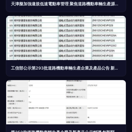
天津擬加強違規低速電動車管理 聚焦道路機動車輛生產源頭治理
工信部公示第293批道路機動車輛生產企業及產品公告 新能源車型目錄成焦點