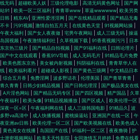
线无码
|
超碰欧美人妖
|
三级伦理电影
|
高清无码黄色网址
|
国产网
站91
|
欧美一区二区福利
|
青青草www
|
草逼wwwwww
|
欧美另类
日韩
|
精东AV
|
亚洲性爱涇淫网
|
国产在线精品观看
|
国产精品无毒
不卡
|
污91视频
|
激情自拍五月天
|
在线黄色天堂
|
91视频网站操
|
午夜大福利
|
国产女人夜夜做
|
宅男午夜网站
|
成人三级无码
|
操逼
岛国视频
|
午夜激情福利社
|
久草视频下载
|
91香蕉视频污污
|
日本
东京热三级片
|
国产精品自拍视频
|
国产91福利在线
|
曰韩论理片
|
国产中文在线观看
|
香蕉91V导航
|
成人无码毛片
|
91精品毛片免费
|
欧美色图东京热
|
美女被内射视频
|
抖阴福利在线
|
青青草华人在
线
|
欧美福利看片
|
超碰成人影视
|
国产黄色三级网
|
中文精品日本
|
综合五月香
|
免费淫网
|
波多野诘衣
|
伦理美国
|
国产青草青青
|
青久青青
|
日韩少妇精品视频
|
国产日韩伦理淫
|
国产极品美女在线
|
A片淫色网站
|
国产精品无码专区
|
国产四区视频
|
精产国品
|
久草
午夜福利
|
欧美头像
|
91精品视频播放
|
国产区成人
|
欧美伦理一区
|
深夜一区=区
|
午夜福利网在线
|
成人三级韩国电影
|
91精品久
|
波
多野va高清中
|
成人快播视频
|
蜜桃操逼站
|
亚洲国产在线一区
|
午
夜亚洲av日韩
|
欧美伦理一区二区
|
国产欧美视频在线
|
欧美色成人
|
黄色美女在线播
|
岛国国产在线
|
91福利一区二区
|
夜夜撸骑
|
护
士泄密视频网站
|
欧美天天性影院
|
女同激情五月婷婷
|
免费在线看