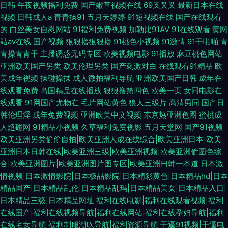
日韩
午夜视频福利免费
国产嫩草视频在线
69叉叉叉
最新日本在线
视频
日韩成人a
青青操91
五月天婷婷
91短视频在线
国产在线观看
的
白丝美女自慰网站
91福利免费视频
加勒比91AV
91在线观看
黄网
站av在线
国产视频
狠狠擼狠狠擼
91桃色小视频
91激情
91干啪啪
青
青操青青干
主播诱惑无码专区
欧美视频电影
91播放
麻豆桃色网站
亚洲欧美国产另类
欧美伦理另类
国产刺激对白
在线观看91精品
欧
美成年视频
操碰操揉
成人微拍福利导航
亚洲欧美国产日韩
成年在
线观看免费
岛国精品在线播放
狠狠撸第四色
欧美一页
女同电影在
线观看
91网国产尤物在
毛片网站黄色
狼人三级片
高清男同
国产日
韩伦理淫
成年免费视频
亚洲欧美中文视频
东京热亚洲色图
蜜桃成
人超碰网
91精品小视频
久草福利免费视影
五月天堂网
国产91视频
欧美亚洲另类偷偷自拍|欧美亚洲人成在线综合|欧美亚洲日本|欧美
亚洲日本日韩在线|欧美亚洲三级|欧美亚洲视频|欧美亚洲偷图色综
合|欧美亚洲图片|欧美亚洲图片图专区|欧美亚洲曰韩一本道
日本激
情视频|日本激情影院|日本极品影院|日本精彩黄色|日本精品hd|日本
精品国产|日本精品乱伦|日本精品乱玛|日本精品美女|日本精品入口|
日本精品三级|日本精品网址
福利在线电影|福利在线观看视频|福利
在线国产|福利在线视频导航|福利在线网站|福利在线孕妇导航|福利
在线宅女导航|福利制服潮吹导航|福利资源导航|干逼91视频|干逼电