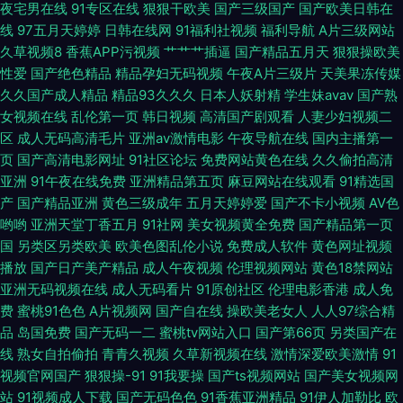
夜宅男在线
91专区在线
狠狠干欧美
国产三级国产
国产欧美日韩在
线
97五月天婷婷
日韩在线网
91福利社视频
福利导航
A片三级网站
亚洲天堂 91看双飞片 avtt伊人 肏屄视频看看 黄色三级网站片 内射黑丝91av
久草视频8
香蕉APP污视频
艹艹艹插逼
国产精品五月天
狠狠操欧美
性爱
国产绝色精品
精品孕妇无码视频
午夜A片三级片
天美果冻传媒
午夜AV婷婷 91内射社频 深夜av 五月天四房播播影院 三级黄色高清在线 东
久久国产成人精品
精品93久久久
日本人妖射精
学生妹avav
国产熟
女视频在线
乱伦第一页
韩日视频
高清国产剧观看
人妻少妇视频二
京热大轮奸 在线亚洲导航 黄色Jm网站 91nav 狠狠干天天干 91VA久久 国产
区
成人无码高清毛片
亚洲av激情电影
午夜导航在线
国内主播第一
页
国产高清电影网址
91社区论坛
免费网站黄色在线
久久偷拍高清
自产精品 影音先锋在线色情91 狠狠艹狠狠 91视频播放地址 少妇1干入111P
亚洲
91午夜在线免费
亚洲精品第五页
麻豆网站在线观看
91精选国
产
国产精品亚洲
黄色三级成年
五月天婷婷爱
国产不卡小视频
AV色
国产精品密久久 91国产精品乱子伦 久蕉伊人 91熟女精品91 欧美性精品一区
哟哟
亚洲天堂丁香五月
91社网
美女视频黄全免费
国产精品第一页
国
另类区另类欧美
欧美色图乱伦小说
免费成人软件
黄色网址视频
国产偷自区 91成人视颖 91探花高中生极品 四虎在线视频A片 国产成人日 91
播放
国产日产美产精品
成人午夜视频
伦理视频网站
黄色18禁网站
亚洲无码视频在线
成人无码看片
91原创社区
伦理电影香港
成人免
费
蜜桃91色色
A片视频网
国产自在线
操欧美老女人
人人97综合精
白丝在线抄 九一破解版 91福利视频导 久久大神 91视频黄瓜视频 欧美日韩亚
品
岛国免费
国产无码一二
蜜桃tv网站入口
国产第66页
另类国产在
线
熟女自拍偷拍
青青久视频
久草新视频在线
激情深爱欧美激情
91
亚洲成人 91网站永久免费看视频 日本成人在线观看一区 92福利天堂 日韩人
视频官网国产
狠狠操-91
91我要操
国产ts视频网站
国产美女视频网
站
91视频成人下载
国产无码色色
91香蕉亚洲精品
91伊人加勒比
欧
妻ab av激情片 丝袜深爱网 成人福利99 午夜福利资源 久久精品5区 不卡毛片