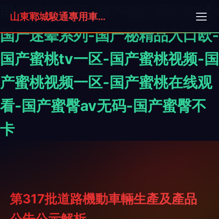
国产迷奸麻豆-国产迷奸系列在线-
山東鄆城駿通專用車有限公司
国产迷晕系列-国产秘精品入口欧-
国产蜜桃tv一区-国产蜜桃视频-国
产蜜桃视频一区-国产蜜桃在线观
看-国产蜜臀av无码-国产蜜臀不
卡
第317批道路機動車輛生產及產品
公告公示解析