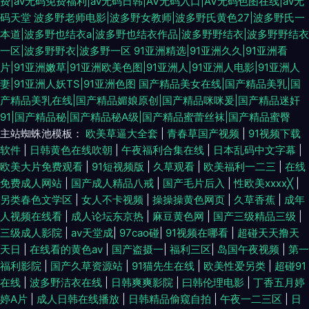
费|av无码免费福利|av无码日韩|AV无码入口|AV无码色图在线|av无
码天堂
波多野老师电影|波多野女教师|波多野氏黄色27|波多野氏一
本道|波多野也结衣a|波多野也结衣作品|波多野野结衣|波多野野结衣
一区|波多野野衣|波多野一区
91亚洲精选|91亚洲久久|91亚洲看
片|91亚洲嫩草|91亚洲欧美色图|91亚洲人|91亚洲人电影|91亚洲人
妻|91亚洲人妖TS|91亚洲色图
国产精品美女在线|国产精品美乳|国
产精品美乳在线|国产精品媚娘原创|国产精品咪咪爰|国产精品迷奸
91|国产精品秘|国产精品秘A级|国产精品蜜蕾丝袜|国产精品蜜臀
主站蜘蛛池模板：
欧美草逼大全套
|
青春草国产视频
|
91视频下载
软件
|
日韩黄色在线吹朝
|
午夜福利合集在线
|
日本乱码中文字幕
|
欧美大片免费观看
|
91短视频版
|
久草观看
|
欧美福利一二三
|
在线
免费成人网站
|
国产成人精品八戒
|
国产毛片后入
|
性欧美xxxx╳
|
另类春色文学区
|
女人不卡视频
|
操操操黄色网页
|
久草香蕉
|
成年
人视频在线看
|
成人论坛东京热
|
麻豆黄色网
|
国产三级精品三级
|
三级成人影院
|
av天堂成
|
97cao碰
|
91视频在哪看
|
超碰天天撸天
天日
|
在线看的黄色av
|
国产盗摄一
|
福利三区
|
岛国午夜视频
|
第一
福利影院
|
国产久草资源站
|
91猫先生在线
|
欧美性爱另类
|
超碰91
在线
|
波多野洁衣在线
|
日韩爽爽影院
|
曰韩伦理电影
|
丁香五月婷
婷A片
|
成人日韩在线播放
|
日韩精品偷窥自拍
|
午夜一二三区
|
日