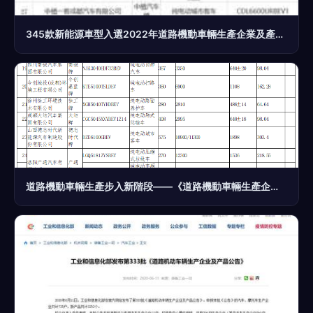
345款新能源車型入選2022年道路機動車輛生產企業及產品公告 產業浪潮再添新活力
道路機動車輛生產步入新階段——《道路機動車輛生產企業及產品公告》(第347批)內容公示觀析