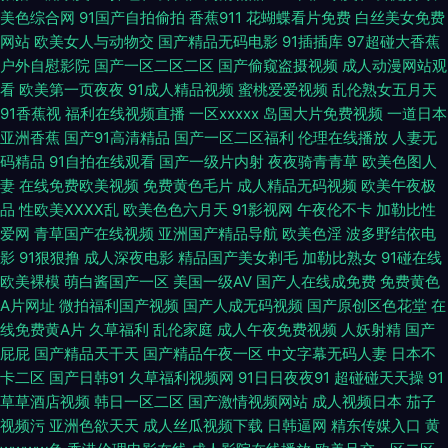
美色综合网
91国产自拍偷拍
香蕉911
花蝴蝶看片免费
白丝美女免费
妻一区二区三 99在线视频福利社 男人的天堂在线另类 91青青 精品久久噜噜
网站
欧美女人与动物交
国产精品无码电影
91插插库
97超碰大香蕉
户外自慰影院
国产一区二区二区
国产偷窥盗摄视频
成人动漫网站观
先锋Av中文区 91探花在线观看 国产人妻精品在线 午夜性网 91色蝌蚪夫妻视
看
欧美第一页夜夜
91成人精品视频
蜜桃爱爱视频
乱伦熟女五月天
91香蕉视
福利在线视频直播
一区xxxxx
岛国大片免费视频
一道日本
频 黑人妖肏逼 色鬼綜合爽爽 91熟女视频播放 韩国日本欧美国产 亚洲欧洲别
亚洲香蕉
国产91高清精品
国产一区二区福利
伦理在线播放
人妻无
码精品
91自拍在线观看
国产一级片内射
夜夜骑青青草
欧美色图人
妻
在线免费欧美视频
免费黄色毛片
成人精品无码视频
欧美午夜极
类日本 91视频新地址 精品福利视频92 婷婷五月亚洲色图 超碰92 91不卡在
品
性欧美ⅩⅩⅩⅩ乱
欧美色色六月天
91影视网
午夜伦不卡
加勒比性
爱网
青草国产在线视频
亚洲国产精品导航
欧美色淫
波多野结依电
线看 自拍九区 91中文娱乐网 女同网站在线免费观看 91精品178页 亚洲色呦
影
91狠狠撸
成人深夜电影
精品国产美女剃毛
加勒比熟女
91碰在线
欧美裸模
萌白酱国产一区
美国一级AV
国产人在线成免费
免费黄色
呦 午夜色网站 91色黑人在线播放 久久国产精品国语对白 亚洲先锋电影 福利
A片网址
微拍福利国产视频
国产人成无码视频
国产原创区色花堂
在
线免费黄A片
久草福利
乱伦家庭
成人午夜免费视频
人妖射精
国产
视频99网 日韩三级在线资源 91视频免费看网站 九色自拍网 99久久国产免费
屁屁
国产精品天干天
国产精品午夜一区
中文字幕无码人妻
日本不
卡二区
国产日韩91
久草福利视频网
91日日夜夜91
超碰碰天天操
91
观 美欧韩一三区 91C在线观看视频 俺去也色 久久人妻国内精品 少妇一线天
草草酒店视频
韩日一区二区
国产激情视频网站
成人视频日本
茄子
视频污
亚洲色欲天天
成人丝瓜视频下载
日韩逼网
精东传媒入口
黄
丝袜足交 A片色图 97re在线 91蜜桃传媒一区 91亚洲熟女 九草一区 欧美在线