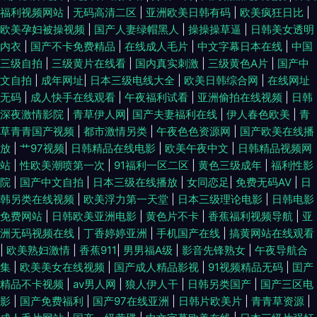
福利视频网站
|
无码高清二区
|
亚洲欧美日韩有码
|
欧美疯狂日比
|
欧美孕妇被操视频
|
国产人妻绿帽黑人
|
操操操草逼
|
日韩美女透明
内衣
|
国产不卡免费精品
|
在线成人毛片
|
中文字幕日本在线
|
中国
三级自拍
|
三级黄片在线看
|
国内真实刺激
|
三级黄色A片
|
国产中
文自拍
|
成年网址
|
日本三级电线大全
|
欧美日韩综合网
|
在线网址
无码
|
成人快手在线观看
|
午夜福利试看
|
亚洲偷拍在线视频
|
日韩
深夜激情影院
|
青草伊人网
|
国产夫妻福利在线
|
伊人春色欧美
|
青
草青青国产视频
|
都市激情另类
|
午夜色色资源网
|
国产欧美在线播
放
|
艹97视频
|
日韩精品在线电影
|
欧美午夜中文
|
日韩精品视频网
站
|
性欧美潮喷第一次
|
91福利一区二区
|
黄色三级成年
|
福利性影
院
|
国产中文自拍
|
日本三级在线播放
|
女同恋足
|
免费无码AV
|
日
韩另类在线视频
|
欧美浮力第一天堂
|
日本三级理论电影
|
日韩电影
免费网站
|
日韩欧美亚洲电影
|
黄色片不卡
|
香蕉福利视频导航
|
亚
洲无码视频在线
|
丁香婷婷亚洲
|
手机国产在线
|
搞黄网站在线观看
|
欧美熟妇激情
|
香蕉911
|
男男福A级
|
影音先锋熟女
|
午夜导航合
集
|
欧美美女在线视频
|
国产成人精品影视
|
91视频精品无码
|
囯产
精品不卡视频
|
av男人网
|
狼人伊人干
|
日韩另类国产
|
国产三区电
影
|
国产免费福利
|
国产97在线亚洲
|
日韩片欧美片
|
青青草资源
|