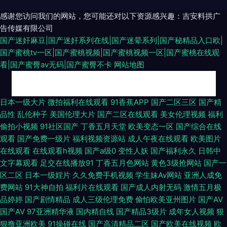
感谢您访问我们的网站，您可能还对以下资源感兴趣：吉安料拱广
告传媒有限公司
国产迷奸麻豆|国产迷奸系列在线|国产迷晕系列|国产秘精品入口欧|
国产蜜桃tv一区|国产蜜桃视频|国产蜜桃视频一区|国产蜜桃在线观
看|国产蜜臀av无码|国产蜜臀不卡
网站地图
99青草婷婷视频 日韩国产欧美性爱免费 国产毛片不卡 三级黄色毛片国内 91
日本一级大片
微拍福利在线观看
91香蕉APP
国产二区三区
国产精
品性
乱伦种子
美国伦理大片
国产二区在线观看
美女伦理视频
福利
极品尤物蜜桃视频 国产亚洲天堂一区在线 亚洲黄色osjdyd 91玉足视频在线
偷拍小视频
91社区国产
丁香五月天堂
欧美变态一区
国产综合在线
观看
国产免费一级片
福利视频资源站
成人午夜在线观看
欧美图片
播放 在线看国产五六区 中日韩无码不卡 日韩一AV 91视频网站精选大全 九一
在线观看
在线观看h视频
国产a级0
变性人妖
国产福利永久
日韩中
文字幕观看
足交在线播放91
丁香五月色网站
黄色3级抢网站
国产一
色产 综合av在线 大香蕉丝袜伊人 日美人兽视频 91美女足交 高清无码内射
区二区
日本一级婬片
久久免费手机视频
学生妹Av网站
亚洲人成免
费网站
91大神自拍
福利片在线观看
国产成人内射无码
激情五月极
深夜福利试看AV 91在线视频观看 亚色91 成人激情综合网 日韩福利导航官网
品婷婷
国产剧情精品
成人三级伦理免费
偷怕欧美亚州图片
国产AV
国产AV
97亚洲精华液
国内精自线
国产精品3级片
成年女人视频
狠
91资源在线观看 蜜桃视频在线看 91精品日韩专区 国产一区欧美性爱 熟美人
狠撸亚洲欧美
91操碰在线
国产高清精品二区
国产欧美在线视频
欧