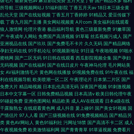
级毛片
最新黄色av
麻豆影院免费
五月天堂丁香
国产精品水多
福利
所导航
三级视频网站J
51福利影院
丁香五月天av
18日本三级全黄
乱伦天堂
国产在线短视频
丁香五月丁香婷婷
91精品又
爱豆传媒下
载
丁香九月国产主播
美女网站视频黄
A片com
美女福利在线观看
狼人激情网
伦理片香港
极品福利导航
黄色三级最新免费
91嫩草国
产
午夜成年人网站
免费国产高清视频
91草莓
丝瓜视频污成人
国产
亚洲视品在线
国产玖玖
国产免费毛不卡片
久久无码
国产精品网络
孕妇无码在线
91手机论坛
91视频新地址
91日逼
午夜啪视频
91啪水
蜜桃网
国产二区无码
91日韩在线观看
西瓜影院视频全集
国产孕妇
无码视频
国产在线福利
国产在线日皮片
午夜神马伦理
毛片网站美
女
AV福利激情毛片
黄色网在线播放
91视频免费在线
91午夜在线
福
利在线视频导航
欧美喷潮一区二区
午夜理论片
日本第二片区
国产
免费大片
精品呦视频
日本乱伦高清无码
深夜国产视频
91刺激视频
日本中文字幕一区
日韩免费精品视频
日本高清v
欧美日韩伦理午夜
91碰超免费
亚洲色图网站
精品欧美
成人AV在线观看
日本a级在线
干露脸熟女
在线观看黄色网
成人抖音
爰上碰91
国产美女91视频
国
产情侣片
97人人看
国产三级视频在线
91免费视频精品
国产精品另
类
黄色AV网站人
黄色91福利社
污网址18禁
国产高清不卡二区
成人
午夜视频免费
欧美激情福利网
国产青青青草
91草逼视频
免费看片