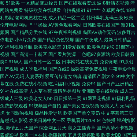
频
51欧美
一区精品麻豆经典
国产在线观看资源
波多野洁衣视频
污
网站免费看
特级欧美在线观看
自拍视频91
91艹艹
久草网在线
18福
一 先锋影音av成人网站 91午夜福利影院福利 人妻一卡二卡三卡 91视频精品
利影院
老司机蜜桃在线
成人精品一区二区
韩日爆乳无码三级
欧美
伦理电影网站
艹艹操操
AV黄色观看网站
日韩欧美在线国产
新91视
99 精品亚洲日韩在线专区 亚州人人色 丁香社91视频 日韩精品1 91蜜臀中文
频网
国产精品分类在线
97午夜福利视频
岛国AV动作无码
波多野吉
依电影
小h片免费
国产精品色色视屏
国产午夜成人
最新日韩精品
字幕 国产一区二 先锋影视资源Va 超碰老司机91 三级网址国产 91中文视频在
91福利视频导航
欧美喷水影院
91爱爱视频
欧美色图论坛
91榴莲小
视频
国产高清一卡新区
国产看片资源
二色吧97资源站
欧美日韩另
线 老司机午夜开放 91视频97 久久一区 91超碰大香蕉在线 东方av免费观看
类0
91华人
国产日韩一区二区
日本网站在线免费
免费潮喷
91原创
国产视频
成人吃瓜福利
国产在线9
操碰高清免费视频
午夜电影全集
看 五月婷中文字幕网 av日韩高清在线 人人射AV 91国内在线视频 国内超碰
国产AV无码
人妻系列
爱豆传媒倩女幽魂
超清国产剧大全
91中文字
幕在线
免费在线小视频
吃瓜福利小视频
免费91
国产日产亚洲精品
精品 亚洲色福利天堂 AV91AV欧美 男人天堂ab 91se国产视频 狼伊人久久 91
91社在线高清
人人草香蕉
激情另类图片
亚洲欧美在线观看
成人三
级成人三级
欧美老女人bb
日日操第一页
91网豆花视频
91福利剧场
福利社免费试看 国产TS人妖在线视频 亚洲国产三级片之网站 99久草 日本深
免费影视观看
91视频国产自拍
国产美女在线视频
欧美又大
无码四
虎
女同激吻视频
极品性爱导航
欧美国产拳交喷奶
中文字幕第三页
夜激情网址 91久久足交 精品国产九九 亚洲色图国产精品 精东自拍 51手机自
超碰成人影视
欧美日韩中文一区
手机看片1204
91色快播
福利撸影
院
激情五月天国产
综合网五月天
美女主播青草
国产高清不卡视频
拍视频 豆花网在线观看完整 91最新在线观看视频在线 人人摸人人色 91蜜臀
四虎影视
欧美一区在线
操碰视频
五月天婷婷欧美
欧美大BB
国产福