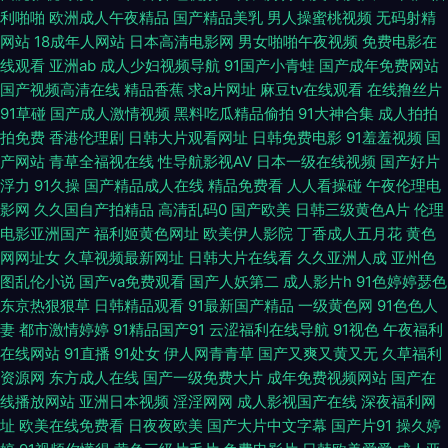
利啪啪
欧洲成人午夜精品
国产精品美乳
男人操蜜桃视频
无码射精
网站
18成年人网站
日本高清电影网
男女啪啪午夜视频
免费电影在
久久爱AV 51自拍网 豆花社区在线 自啪91 国产视频欧美一区 污福利导航 91
线观看
亚洲ab
成人少妇视频导航
91国产小青蛙
国产成年免费网站
国产视频高清在线
精品香蕉
求a片网址
麻豆tv在线观看
在线撸丝片
在线免费观看大全 欧美亚洲精品性爱 91狼人社精品视频 国产自91 亚洲人人
91草碰
国产成人激情视频
黑料吃瓜精品偷拍
91大神合集
成人拍拍
拍免费
香港伦理剧
日韩大片观看网址
日韩免费电影
91羞羞视频
国
插 国产日批 亚洲综合激情色网 TS国产视频在线看 欧美性爱复古wwww 91
产网站
青草全福视在线
性导航影视AV
日本一级在线视频
国产好片
浮力
91久操
国产精品成人在线
精品免费看
人人看操碰
午夜伦理电
论坛在线观看 精品不卡网 91国产熟女熟女 国产九区第八页 五月开心激情网
影网
久久国自产拍精品
高清乱码0
国产欧美
日韩三级黄色A片
伦理
电影亚洲国产
福利姬黄色网址
欧美伊人影院
丁香成人五月花
黄色
福利社92 午夜免费福利视频 超碰91在线人人干 日本超碰东京热 91网站在线
网网址女
久草视频最新网址
日韩大片在线看
久久亚洲人成
亚州色
图乱伦小说
国产va免费观看
国产人妖第二
成人影片h
91色婷婷瑟色
观看视频 人人肏肏 91啦九色POnY熟妇 激情婷婷激情 91色色 青草大香蕉 91
东京热狠狠草
日韩精品观看
91最新国产精品
一级黄色网
91色色人
妻
都市激情婷婷
91精品国产91
云涩福利在线导航
91视色
午夜福利
尤物白虎 欧洲三级大片免费看 91视频日本 久久国产乱第一页 51福利社污 东
在线网站
91直播
91处女
伊人网青青草
国产又爽又黄又无
久草福利
资源网
东方成人在线
国产一级免费大片
成年免费视频网站
国产在
方AV正在进入 婷婷在线观看一区二区 黑马性交影院 玖玖av 91老司机视频
线播放网站
亚洲日本视频
淫淫网网
成人影视国产在线
深夜福利网
址
欧美在线免费看
日夜夜欧美
国产大片中文字幕
国产片91
操久婷
69老湿机午夜福利区 国产黄a三级大片 五月天色天堂 97资源站在线 欧美性