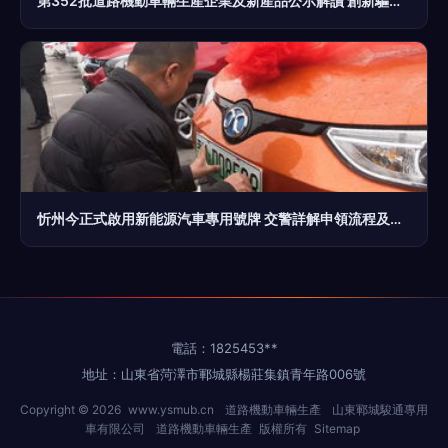
第352批道路機動車輛生產企業及新產品公示解讀 創新驅動與合規發展并行
忻州今正式啟用新能源汽車專用號牌 交警詳解申領流程及道路機動車輛生產注意事項
電話：1825453**
地址：山東省菏澤市鄆城縣楊莊集鎮青年路006號
Copyright © 2026
www.ysmub.cn
道路機動車輛生產
山東鄆城駿通專用
車有限公司
道路機動車輛生產
版權所有
Sitemap