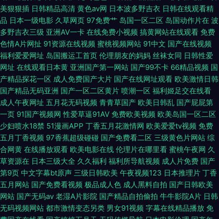
美狠狠插
日韩精品高清
黄色av网
日本波多野吉衣
日韩在线观看精
品
日本一级电影
久草网页
97免费艹
岛国一区二区
岛国动作片在
波
在线视频 一区一二一区一二一 国产综合新艹屄片 91爱爱视频午夜 老司机成
多野吉衣三级
亚洲AV一卡
在线免费小视频
搞黄网站在线观看
免费
色情A片网扯
91资源在线视频
蜜桃视频网站
91中文
国产在线视频
人福利导航 91日韩欧美 欧美色综合部
福利爱爱网址
岛国搬运工首页
伦理朋友的妈妈
丝袜女同
日韩性爱
网址
在线观看日本黄
亚洲国产第一网站
国产99不卡
66精品视频
国
产精品探花一区
成人免费国产大片
国产在线网址观看
欧美激情日韩
国产精品无码亚洲
国产一区二区黄片
喷潮一区
福利姬足交在线看
成人午夜网址
五月花无码视频
青青草国产
欧美日韩乱
国产屁屁第
一页
91国产视频网
性爱草逼91AV
免费欧美视频
欧美岛国一区二区
少妇喷水18禁
51漫画APP
丁香五月花激情网
欧美爱爱tv视频
免费
五月丁香视频
97香蕉超级碰碰
国产免费看二区
三级黄色片网站
综
合网黄
在线播放观看
欧美电影在线
伦理片在哪里看
蜜桃午夜网
久
草资源在
日本三级大全
久久福利
福利所导航视频
成人片免费
国产
第9页
中文字幕bt原声
三级日韩欧美
午夜视频123
日本推理片
丁香
五月网站
国产免费看视频
极品成人色
成人黑料自拍
国产日韩欧美
网站
国产无码av
老湿A片影院
国产精品自拍偷拍
牛牛影院A片
日韩
无码视频网站
都市激情变态另类
男女91视频
字幕在线精品播放
免