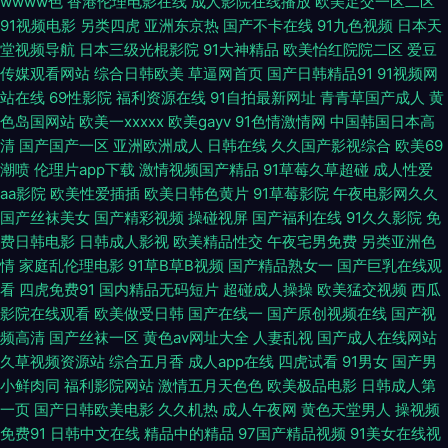
wwww色
香港伦理电影在线
成人影院在线播放
欧美足交一区二区
91视频电影
另类四虎
亚洲东京热
国产不卡在线
91九色视频
日本天
cd人妖视频 91涩涩大片 激情福利AV 婷婷五月影院 91网址成人TV 日本高清
堂视频导航
日本三级光棍影院
91大神精品
欧美怡红院院二区
爱豆
传媒观看网站
综合日韩欧美
草逼网首页
国产日韩精品91
91视频网
在线视频 91黄色视屏 国产精品九九视频 色色日b电影天堂 97福利视频 老牛
站在线
69性影院
福利资源在线
91自拍最新网址
青青草国产成人
黄
色岛国网站
欧美一xxxxx
欧美gayv
91色情激情网
中国韩国日本高
福利导航 伊人92 超碰久肏在线 欧美人妖特级电影 91蜜桃R18入口 国产在线
清
国产国产一区
亚洲欧洲成人
日韩在线
久久国产影视综合
欧美69
潮喷
伦理片app下载
激情视频国产精品
91草莓久草超碰
成人性爱
买级一区 香蕉久久影院 91私密 日韩高清无码123 91九色porn蝌科 国产人妖
aa影院
欧美性爱插插
欧美日韩色黄片
91草莓影院
午夜电影网久久
国产丝袜美女
国产精彩视频
操碰视屏
国产福利在线
91久久影院
免
伪娘磁力链接 婷婷五月亚洲色图 俺去啦俺去撸 欧美性爱亚洲91 91搞熟女 国
费日韩电影
日韩成人影视
欧美精品性交
午夜宅男免费
另类亚洲色
情
家庭乱伦理电影
91草B草B视频
国产精品熟女一
国产巨乳在线观
产超碰人人肏 先锋成人Av影院 91中文资源视频 久久嫩草精品久久 亚洲在线
看
四虎免费91
国内精品无码短片
超碰成人操操
欧美猛交视频
西瓜
影院在线观看
欧美做受日韩
国产在线一
国产原创视频在线
国产视
频高清
国产丝袜一区
黄色av网址大全
人妻乱视
国产成人在线网站
福利社女上位 色悠悠桃花综合 91视频回放 国内精品久久高潮 五月天福利网
久草视频资源站
综合五月香
成人app在线
四虎试看
91男女
国产男
小鲜肉同
福利影院网站
激情五月天色色
欧美极品电影
日韩成人第
91主播色 男人天堂AA 91超碰人人澡人人妻 福利视频区 91中文蝌蚪 另类激
一页
国产日韩欧美电影
久久机热
成人午夜网
黄色天堂男人
操视频
免费91
日韩中文在线
精品中的精品
97国产精品视频
91美女在线视
情第一页 中文字幕有码无码 阿V视频在线观看日韩 91精东视频 国产一久久