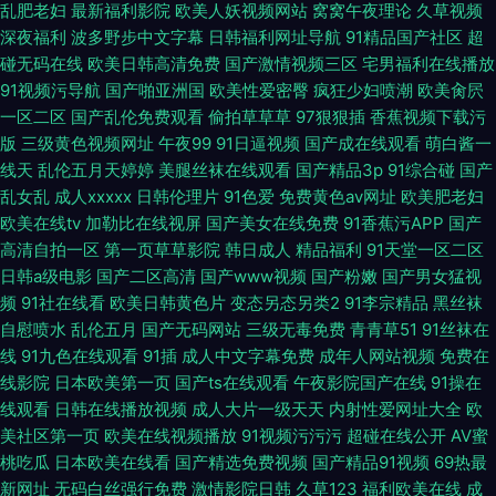
乱肥老妇
最新福利影院
欧美人妖视频网站
窝窝午夜理论
久草视频
深夜福利
波多野步中文字幕
日韩福利网址导航
91精品国产社区
超
碰无码在线
欧美日韩高清免费
国产激情视频三区
宅男福利在线播放
91视频污导航
国产啪亚洲国
欧美性爱密臀
疯狂少妇喷潮
欧美肏屄
一区二区
国产乱伦免费观看
偷拍草草草
97狠狠插
香蕉视频下载污
版
三级黄色视频网址
午夜99
91日逼视频
国产成在线观看
萌白酱一
线天
乱伦五月天婷婷
美腿丝袜在线观看
国产精品3p
91综合碰
国产
乱女乱
成人xxxxx
日韩伦理片
91色爱
免费黄色av网址
欧美肥老妇
欧美在线tv
加勒比在线视屏
国产美女在线免费
91香蕉污APP
国产
高清自拍一区
第一页草草影院
韩日成人
精品福利
91天堂一区二区
日韩a级电影
国产二区高清
国产www视频
国产粉嫩
国产男女猛视
频
91社在线看
欧美日韩黄色片
变态另态另类2
91李宗精品
黑丝袜
自慰喷水
乱伦五月
国产无码网站
三级无毒免费
青青草51
91丝袜在
线
91九色在线观看
91插
成人中文字幕免费
成年人网站视频
免费在
线影院
日本欧美第一页
国产ts在线观看
午夜影院国产在线
91操在
线观看
日韩在线播放视频
成人大片一级天天
内射性爱网址大全
欧
美社区第一页
欧美在线视频播放
91视频污污污
超碰在线公开
AV蜜
桃吃瓜
日本欧美在线看
国产精选免费视频
国产精品91视频
69热最
新网址
无码白丝强行免费
激情影院日韩
久草123
福利欧美在线
成